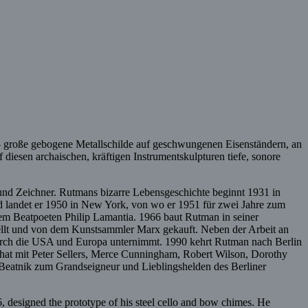
 – große gebogene Metallschilde auf geschwungenen Eisenständern, an
 diesen archaischen, kräftigen Instrumentskulpturen tiefe, sonore
 und Zeichner. Rutmans bizarre Lebensgeschichte beginnt 1931 in
nd landet er 1950 in New York, von wo er 1951 für zwei Jahre zum
dem Beatpoeten Philip Lamantia. 1966 baut Rutman in seiner
ellt und von dem Kunstsammler Marx gekauft. Neben der Arbeit an
urch die USA und Europa unternimmt. 1990 kehrt Rutman nach Berlin
 hat mit Peter Sellers, Merce Cunningham, Robert Wilson, Dorothy
 Beatnik zum Grandseigneur und Lieblingshelden des Berliner
, designed the prototype of his steel cello and bow chimes. He