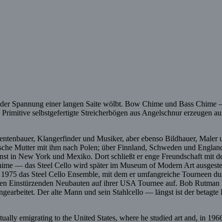
ter der Spannung einer langen Saite wölbt. Bow Chime und Bass Chime
. Primitive selbstgefertigte Streicherbögen aus Angelschnur erzeugen auf
mentenbauer, Klangerfinder und Musiker, aber ebenso Bildhauer, Maler
üdische Mutter mit ihm nach Polen; über Finnland, Schweden und Engla
unst in New York und Mexiko. Dort schließt er enge Freundschaft mit 
Chime — das Steel Cello wird später im Museum of Modern Art ausgest
1975 das Steel Cello Ensemble, mit dem er umfangreiche Tourneen d
it den Einstürzenden Neubauten auf ihrer USA Tournee auf. Bob Rutman
earbeitet. Der alte Mann und sein Stahlcello — längst ist der betagte
lly emigrating to the United States, where he studied art and, in 1966